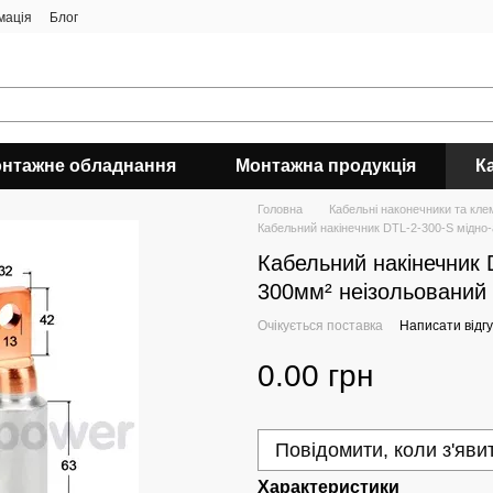
мація
Блог
нтажне обладнання
Монтажна продукція
К
Головна
Кабельні наконечники та кле
Кабельний накінечник DTL-2-300-S мідно-
Кабельний накінечник 
300мм² неізольований 
Очікується поставка
Написати відгу
0.00 грн
Повідомити, коли з'яви
Характеристики