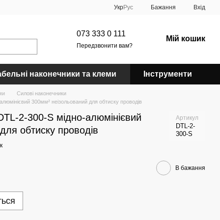
Укр
Рус
Бажання
Вхід
073 333 0 111
Мій кошик
Передзвонити вам?
абельні наконечники та клеми
Інструменти
ми
Силові наконечники
алюмінієвий 300мм² неізольований для обтиску проводів
DTL-2-300-S мідно-алюмінієвий
Артикул
DTL-2-
для обтиску проводів
300-S
к
В бажання
ться