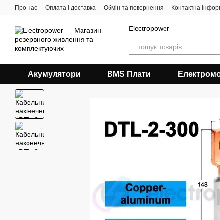
Перейти до основного контенту
Про нас
Оплата і доставка
Обмін та повернення
Контактна інфор
Electropower
Акумулятори
BMS Плати
Електромо