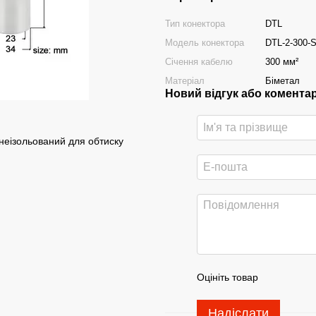
Тип конектора
DTL
Модель конектора
DTL-2-300-
Січення кабелю
300 мм²
Матеріал
Біметал
Новий відгук або комента
неізольований для обтиску
Оцініть товар
Надіслати