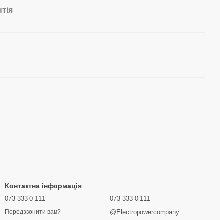
нтія
Контактна інформація
073 333 0 111
073 333 0 111
@Electropowercompany
Передзвонити вам?