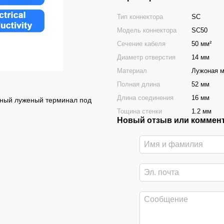
Тип коннектора
SC
Модель коннектора
SC50
Сечение кабеля
50 мм²
Диаметр отверстия
14 мм
Материал
Лужоная 
Полная длина
52 мм
Длина соединения
16 мм
дный луженый терминал под
Тощина стенки
1.2 мм
Новый отзыв или коммен