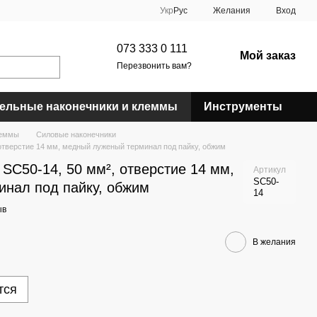
Укр
Рус
Желания
Вход
073 333 0 111
Мой заказ
Перезвонить вам?
ельные наконечники и клеммы
Инструменты
леммы
Силовые наконечники
отверстие 14 мм, медный луженый терминал под пайку, обжим
SC50-14, 50 мм², отверстие 14 мм,
Артикул
SC50-
нал под пайку, обжим
14
ыв
В желания
тся