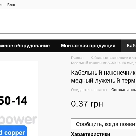
ия
Блог
ажное оборудование
Монтажная продукция
Каб
Главная
Кабельные наконечники и к
Кабельный наконечник SC50-14, 50 мм², 
Кабельный наконечник 
медный луженый терми
Ожидается поставка
Оставить отз
0.37 грн
Сообщить, когда появи
Характеристики