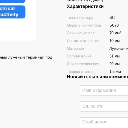
Характеристики
Тип коннектора
SC
Модель коннектора
SC70
Сечение кабеля
70 мм²
Диаметр отверстия
10 мм
Материал
Лужоная 
Полная длина
51 мм
дный луженый терминал под
Длина соединения
20 мм
Тощина стенки
1.5 мм
Новый отзыв или коммен