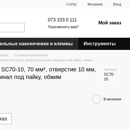
Укр
Рус
Желания
Вход
073 333 0 111
Мой заказ
Перезвонить вам?
ельные наконечники и клеммы
Инструменты
леммы
Силовые наконечники
отверстие 10 мм, медный луженый терминал под пайку, обжим
SC70-10, 70 мм², отверстие 10 мм,
Артикул
SC70-
нал под пайку, обжим
10
В желания
каз