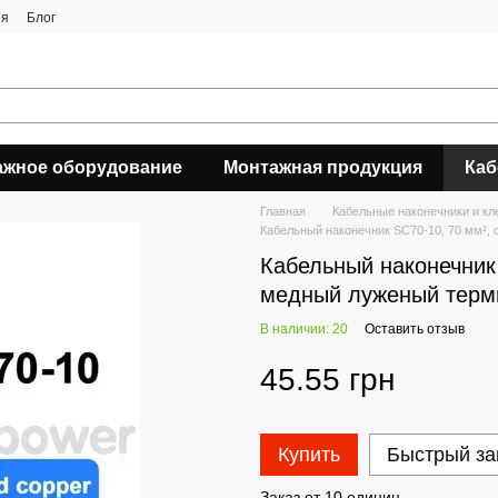
ия
Блог
ажное оборудование
Монтажная продукция
Каб
Главная
Кабельные наконечники и к
Кабельный наконечник SC70-10, 70 мм², 
Кабельный наконечник 
медный луженый терми
В наличии: 20
Оставить отзыв
45.55 грн
Купить
Быстрый за
Заказ от 10 единиц