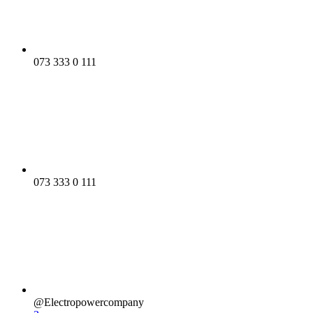
073 333 0 111
073 333 0 111
@Electropowercompany