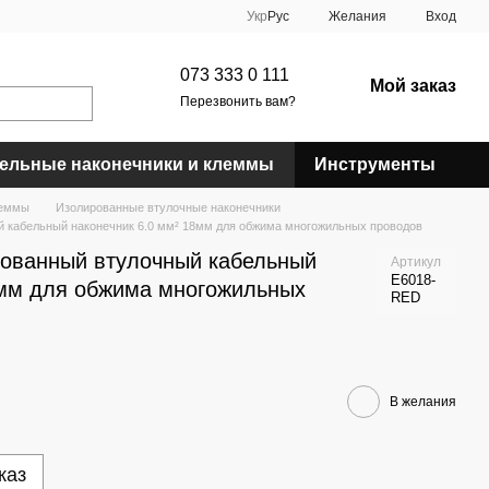
Укр
Рус
Желания
Вход
073 333 0 111
Мой заказ
Перезвонить вам?
ельные наконечники и клеммы
Инструменты
леммы
Изолированные втулочные наконечники
 кабельный наконечник 6.0 мм² 18мм для обжима многожильных проводов
рованный втулочный кабельный
Артикул
E6018-
8мм для обжима многожильных
RED
В желания
каз