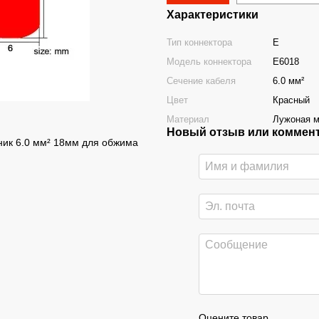
Характеристики
Тип коннектора
E
Модель коннектора
E6018
Сечение кабеля
6.0 мм²
Цвет
Красный
Материал
Лужоная 
Новый отзыв или коммен
ик 6.0 мм² 18мм для обжима
Оцените товар