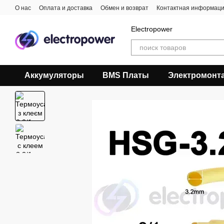
Перейти к основному контенту
О нас
Оплата и доставка
Обмен и возврат
Контактная информац
Electropower
Аккумуляторы
BMS Платы
Электромонт