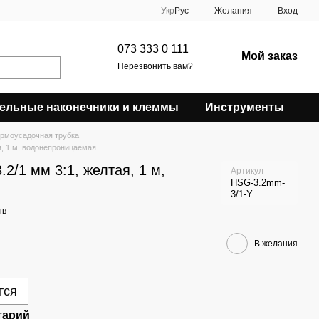
Укр
Рус
Желания
Вход
073 333 0 111
Мой заказ
Перезвонить вам?
ельные наконечники и клеммы
Инструменты
рмоусадочная трубка
я, 1 м, водонепроницаемая
2/1 мм 3:1, желтая, 1 м,
Артикул
HSG-3.2mm-
3/1-Y
ыв
В желания
тся
тарий