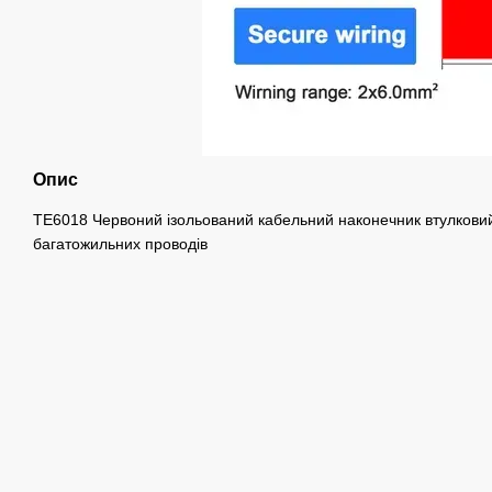
Опис
TE6018 Червоний ізольований кабельний наконечник втулковий
багатожильних проводів