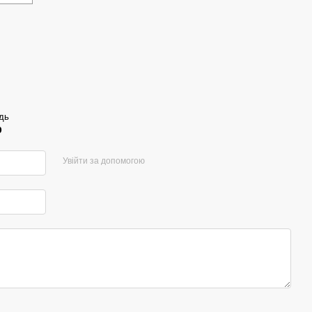
дь
р
Увійти за допомогою