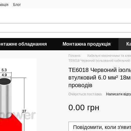
мація
Блог
нтажне обладнання
Монтажна продукція
К
Головна
Кабельні наконечники та кле
TE6018 Червоний ізольований кабельний 
TE6018 Червоний ізол
втулковий 6.0 мм² 18м
проводів
Очікується поставка
Написати відгу
0.00 грн
Повідомити, коли з'яви