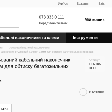
Укр
Рус
Бажання
Вхід
073 333 0 111
Мій кошик
Передзвонити вам?
абельні наконечники та клеми
Інструменти
ми
Ізольовані втулкові наконечники
наконечник втулковий 6.0 мм² 18мм для обтиску багатожильних проводів
ьований кабельний наконечник
Артикул
TE6018-
м для обтиску багатожильних
RED
к
В бажання
ться