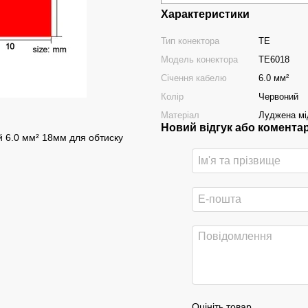
Характеристики
Тип конектора
TE
Модель конектора
TE6018
Січення кабелю
6.0 мм²
Колір
Червоний
Матеріал
Луджена мі
Новий відгук або комента
 6.0 мм² 18мм для обтиску
Оцініть товар