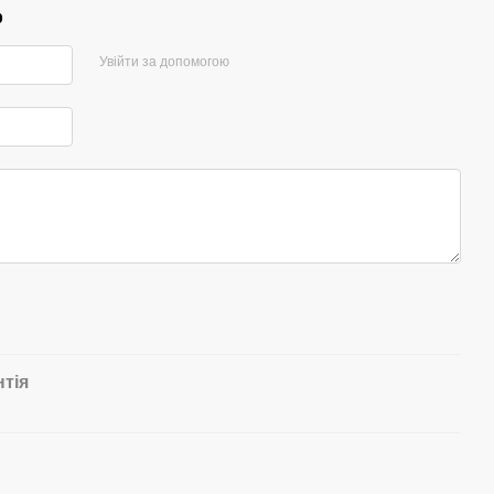
р
Увійти за допомогою
нтія