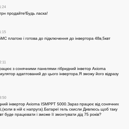
1:24
грн продайте!Будь ласка!
1:15
БМС платою і готова до підключення до інвертора 48в,5квт
2:11
рацює з сонячними панелями гібридний інветор Axioma
улятор адаптований до цього інвертора.Я зможу його відразу
8:50
дний інвертор Axioma ISMPPT 5000.Зараз працює від сонячних
і,(коли в ній є напруга).Батареї гель скисли Дивлюсь щоб таку
квт буде працювати і зможе її змонтувати дід 75 років?