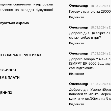
бридними сонячними інверторами
Олександр
18.03.2024 в 1
ивлення на випадок відсутності
Готову з платою за 28000
Відповісти
купуються окремо
Олександр
18.03.2024 в 1
Доброго дня.Ця збірка с 
скльки вийде в грн?
Відповісти
Олександр
17.03.2024 в 2
О В ХАРАКТЕРИСТИКАХ
Доброго вечора.У мене п
ISMPPT BF 5000.Ваш акум
сам підключити?
 ЗУСИЛЛЯ
Відповісти
BMS ПЛАТИ
Олександр
17.03.2024 в 1
Доброго дня.Умене гібри
ЩЕННЯХ
панелей та міської мереж
купити як ця.Збірка на 8 
Відповісти