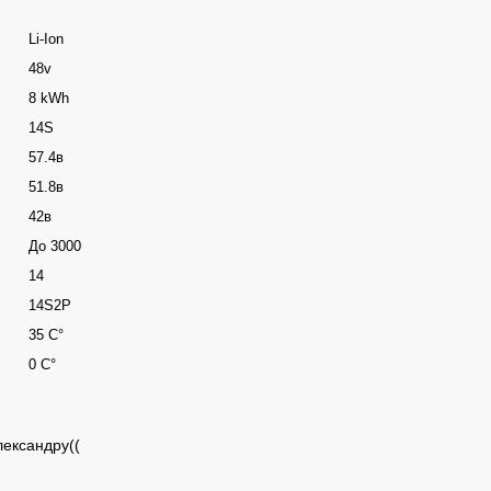
Li-Ion
48v
8 kWh
14S
57.4в
51.8в
42в
До 3000
14
14S2P
35 C°
0 C°
лександру((