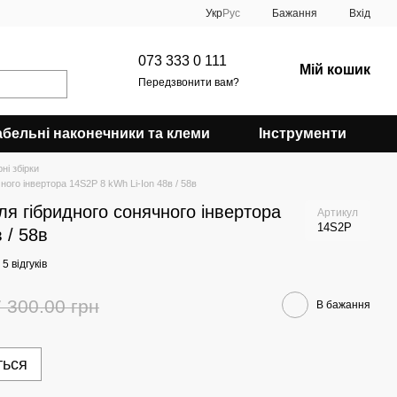
Укр
Рус
Бажання
Вхід
073 333 0 111
Мій кошик
Передзвонити вам?
абельні наконечники та клеми
Інструменти
ні збірки
ного інвертора 14S2P 8 kWh Li-Ion 48в / 58в
ля гібридного сонячного інвертора
Артикул
14S2P
 / 58в
5 відгуків
 300.00 грн
В бажання
ться