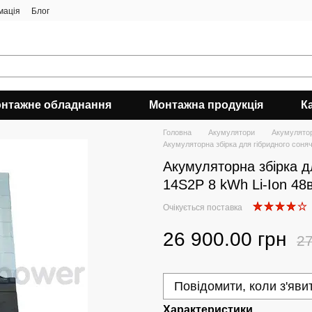
мація
Блог
нтажне обладнання
Монтажна продукція
К
Головна
Акумулятори
Акумулятор
Акумуляторна збірка для гібридного соняч
Акумуляторна збірка д
14S2P 8 kWh Li-Ion 48в
Очікується поставка
26 900.00 грн
27
Повідомити, коли з'яви
Характеристики