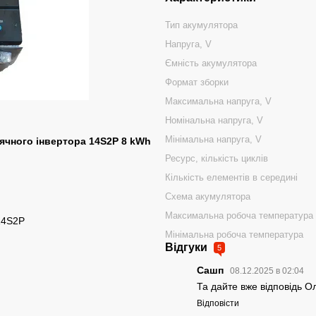
Тип акумулятора
Напруга, V
Ємність акумулятора
Формат зборки
Максимальна напруга, V
Номінальна напруга, V
Мінімальна напруга, V
нячного інвертора 14S2P 8 kWh
Ресурс, кількість циклів
Кількість елементів в середині
Схема акумулятора
Максимальна робоча температура
 14S2P
Мінімальна робоча температура
Відгуки
5
Сашп
08.12.2025 в 02:04
Та дайте вже відповідь О
Відповісти