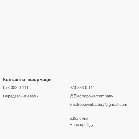
Контактна інформація
073 333 0 111
073 333 0 111
@Electropowercompany
Передзвонити вам?
electropowerbattery@gmail.com
м.Коломия
Мапа проїзду