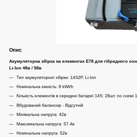
Опис
Акумуляторна збірка на елементах E78 для гібридного со
Li-Ion 48в / 58в
Тип акумуляторної хбірки: 14S2P, Li-Ion
Номінальна ємність: 8 kWt/h
Кількість елементів в середині батареї 14S: 28шт. по схемі
Вбудований балансир - Відсутній
Мінімальна напруга: 42в
Максимальна напруга: 57.4в
Номінальна напруга: 52в