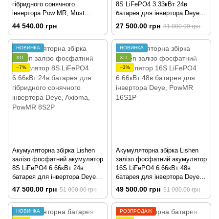
гібридного сонячного
8S LiFePO4 3.33кВт 24в
інвертора Pow MR, Must
батарея для інвертора Deye,
Power, Ea Sun 14S3P
PowMR 8S1P
44 540.00 грн
27 500.00 грн
31 000.00 грн
НОВИНКА
НОВИНКА
ХІТ
ХІТ
−7%
−3%
Акумуляторна збірка Lishen
Акумуляторна збірка Lishen
залізо фосфатний акумулятор
залізо фосфатний акумулятор
8S LiFePO4 6.66кВт 24в
16S LiFePO4 6.66кВт 48в
батарея для інвертора Deye,
батарея для інвертора Deye,
PowMR 8S2P
PowMR 16S1P
47 500.00 грн
49 500.00 грн
51 000.00 грн
51 000.00 грн
НОВИНКА
РОЗПРОДАЖ