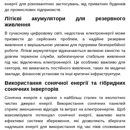
енергії для різноманітних застосувань, від приватних будинків
до промислових підприємств.
Літієві акумулятори для резервного
живлення
В сучасному цифровому світі, недостача електроенергії може
призвести до серйозних проблем, а надійне резервне
живлення є вирішальною умовою для підтримки безперебійної
роботи. Літієві акумулятори відзначаються великою ємністю та
довгим терміном служби, забезпечуючи стабільне живлення
під час відключень електроенергії. Це особливо важливо для
секторів, які вимагають постійного живлення, таких як медичні
заклади, фінансові установи та інші критичні інфраструктури.
Використання сонячної енергії та гібридних
сонячних інверторів
Сонячна енергія є однією з найбільш сталих та екологічно
чистих джерел енергії. Використання сонячних панелей
сприяє зменшенню відходів та витрат на електроенергію. Щоб
максимізувати потенціал сонячної енергії, важливо мати
ефективні системи збереження, які дозволяють зберігати
надлишок енергії для використання під час піків споживання