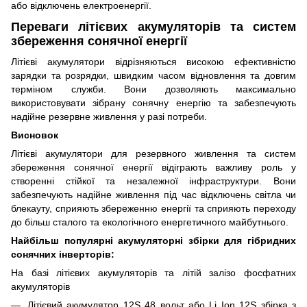
або відключень електроенергії.
Переваги літієвих акумуляторів та систем
збереження сонячної енергії
Літієві акумулятори відрізняються високою ефективністю
зарядки та розрядки, швидким часом відновлення та довгим
терміном служби. Вони дозволяють максимально
використовувати зібрану сонячну енергію та забезпечують
надійне резервне живлення у разі потреби.
Висновок
Літієві акумулятори для резервного живлення та систем
збереження сонячної енергії відіграють важливу роль у
створенні стійкої та незалежної інфраструктури. Вони
забезпечують надійне живлення під час відключень світла чи
блекауту, сприяють збереженню енергії та сприяють переходу
до більш сталого та екологічного енергетичного майбутнього.
Найбільш популярні акумуляторні збірки для гібридних
сонячних інверторів:
На базі літієвих акумуляторів та літій залізо фосфатних
акумуляторів
Літієвий акумулятор 12S 48 вольт або Li Ion 12S збірка з