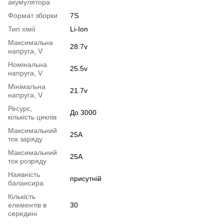
акумулятора
Формат зборки
7S
Тип хімії
Li-Ion
Максимальна
28.7v
напруга, V
Номінальна
25.5v
напруга, V
Мінімальна
21.7v
напруга, V
Ресурс,
До 3000
кількість циклів
Максимальний
25A
ток заряду
Максимальний
25A
ток розряду
Наявність
присутній
балансира
Кількість
елементів в
30
середині