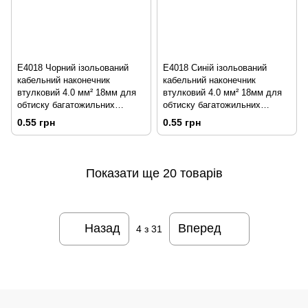
E4018 Чорний ізольований
E4018 Синій ізольований
кабельний наконечник
кабельний наконечник
втулковий 4.0 мм² 18мм для
втулковий 4.0 мм² 18мм для
обтиску багатожильних
обтиску багатожильних
проводів
проводів
0.55 грн
0.55 грн
Показати ще 20 товарів
Назад
Вперед
4
з 31