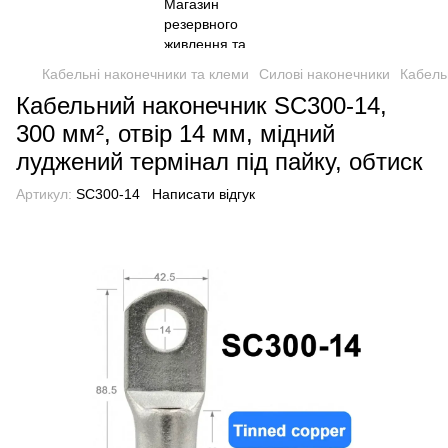
Кабельні наконечники та клеми
Силові наконечники
Кабель
Кабельний наконечник SC300-14,
300 мм², отвір 14 мм, мідний
луджений термінал під пайку, обтиск
Артикул:
SC300-14
Написати відгук