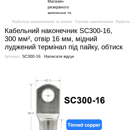
Кабельні наконечники та клеми
Силові наконечники
Кабель
Кабельний наконечник SC300-16,
300 мм², отвір 16 мм, мідний
луджений термінал під пайку, обтиск
Артикул:
SC300-16
Написати відгук