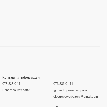
Контактна інформація
073 333 0 111
073 333 0 111
@Electropowercompany
Передзвонити вам?
electropowerbattery@gmail.com