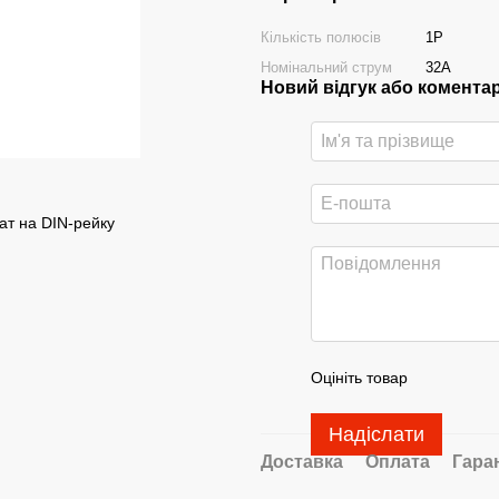
Кількість полюсів
1P
Номінальний струм
32A
Новий відгук або комента
ат на DIN-рейку
Оцініть товар
Надіслати
Доставка
Оплата
Гара