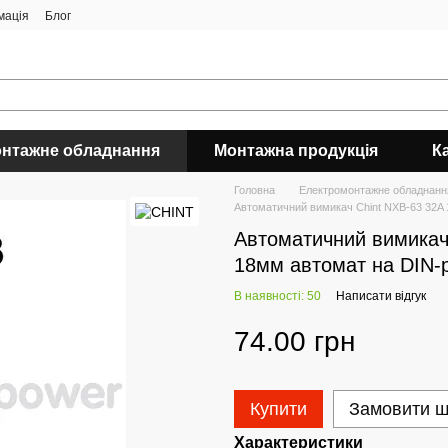
мація
Блог
нтажне обладнання
Монтажна продукція
К
Головна
Електромонтажне обладнанн
Автоматичний вимикач Chint NXB-63 32A 
Автоматичний вимикач 
18мм автомат на DIN-
В наявності: 50
Написати відгук
74.00 грн
Купити
Замовити 
Характеристики