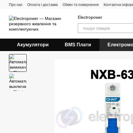
Перейти до основного контенту
Про нас
Оплата і доставка
Обмін та повернення
Контактна інфор
Electropower
Акумулятори
BMS Плати
Електромо