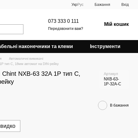
Укр
Рус
Бажання
Вхід
073 333 0 111
Мій кошик
Передзвонити вам?
абельні наконечники та клеми
Інструменти
я
Автоматичні вимикачі
1P тип C, 18мм автомат на DIN-рейку
Chint NXB-63 32A 1P тип C,
Артикул
NXB-63-
рейку
1P-32A-С
В бажання
швидко