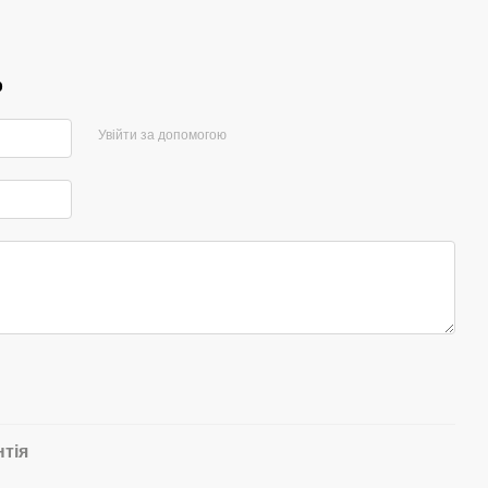
р
Увійти за допомогою
нтія