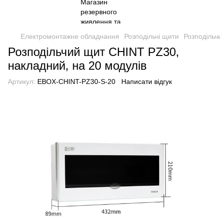
Електромонтажне обладнання
Розподільчі щити
Розподільч
Розподільчий щит CHINT PZ30,
накладний, на 20 модулів
Артикул:
EBOX-CHINT-PZ30-S-20
Написати відгук