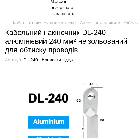
Кабельні наконечники та клеми
Силові наконечники
Кабель
Кабельний накінечник DL-240
алюмінієвий 240 мм² неізольований
для обтиску проводів
Артикул:
DL-240
Написати відгук