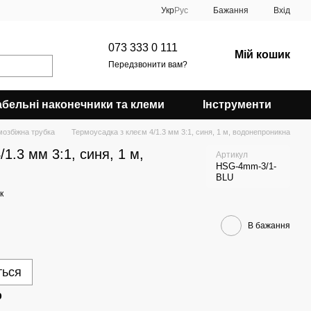
Укр
Рус
Бажання
Вхід
073 333 0 111
Мій кошик
Передзвонити вам?
абельні наконечники та клеми
Інструменти
мозбіжна трубка
Термоусадка з клеєм 4/1.3 мм 3:1, синя, 1 м, водонепроникна
1.3 мм 3:1, синя, 1 м,
Артикул
HSG-4mm-3/1-
BLU
к
В бажання
ться
р