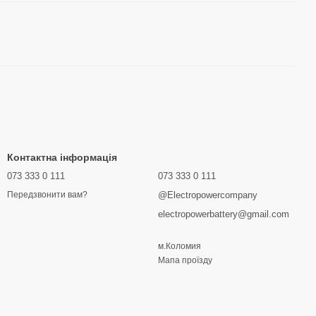
Контактна інформація
073 333 0 111
073 333 0 111
@Electropowercompany
Передзвонити вам?
electropowerbattery@gmail.com
м.Коломия
Мапа проїзду