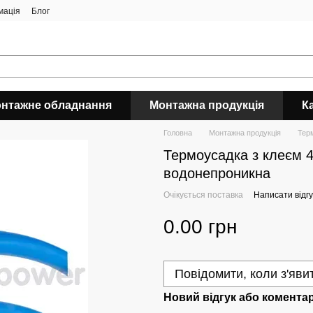
мація
Блог
нтажне обладнання
Монтажна продукція
К
Головна
Монтажна продукція
Тер
Термоусадка з клеєм 4/
водонепроникна
Очікується поставка
Написати відгу
0.00 грн
Повідомити, коли з'яви
Новий відгук або комента