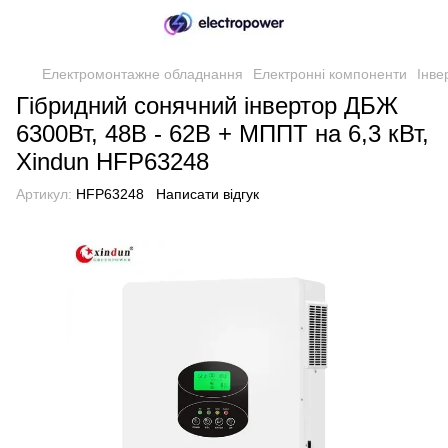
Електромонтажне обладнання
Електронні компоненти
Інве
Гібридний сонячний інвертор ДБЖ
6300Вт, 48В - 62В + МППТ на 6,3 кВт,
Xindun HFP63248
Артикул:
HFP63248
Написати відгук