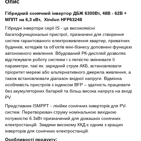
Опис
Гібридний сонячний інвертор ДБЖ 6300Вт, 48В - 62В +
МППТ на 6,3 кВт, Xindun HFP63248
Гібридні інвертори серії IS - це високоякісні
багатофункціональні пристрої, призначені для створення
систем гарантованого електроживлення квартир, приватних
будинків, котеджів та об'єктів міні-бізнесу доповнені функцією
автономного живлення. Вбудований РК-дисплей дозволяє
відстежувати роботу системи і з легкістю змінювати її
параметри, такі як: зарядний струм АКБ, встановлювати
пріоритет мережі або альтернативного джерела живлення, а
також встановлювати діапазон вхідної напруги. Відмінна
особливість пристроїв з індексом BFP – здатність працювати
без акумуляторних батарей та більш висока напруга на вході
PV.
Представник ISMPPT - лінійки сонячних інверторів для PV-
систем. Перетворювач струму номінальною вихідною
потужністю 6.3кВт призначений для домашніх сонячних
електростанцій. Завдяки високому ККД є одним з кращих
інверторів для сонячних електростанцій.
Особливості продукту: