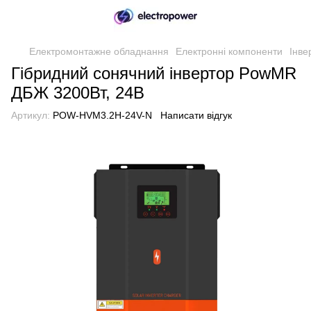
Електромонтажне обладнання
Електронні компоненти
Інве
Гібридний сонячний інвертор PowMR
ДБЖ 3200Вт, 24В
Артикул:
POW-HVM3.2H-24V-N
Написати відгук