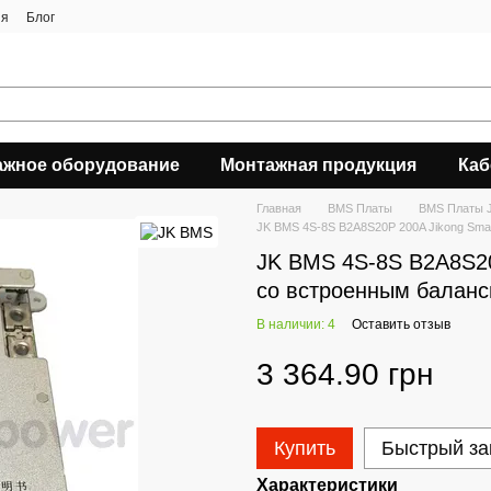
ия
Блог
ажное оборудование
Монтажная продукция
Каб
Главная
BMS Платы
BMS Платы 
JK BMS 4S-8S B2A8S20P 200A Jikong Smar
JK BMS 4S-8S B2A8S20
со встроенным баланси
В наличии: 4
Оставить отзыв
3 364.90 грн
Купить
Быстрый за
Характеристики