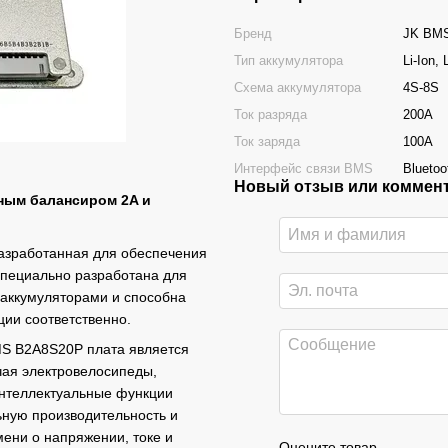
Бренд
JK BM
Тип аккумулятора
Li-Ion
,
Схема аккумулятора
4S-8S
Ток разряда
200A
Ток заряда
100A
Интерфейс связи BMS
Bluetoo
Новый отзыв или коммен
нным балансиром 2A и
азработанная для обеспечения
специально разработана для
аккумуляторами и способна
ции соответственно.
S B2A8S20P плата является
чая электровелосипеды,
 интеллектуальные функции
ьную производительность и
мени о напряжении, токе и
Оцените товар