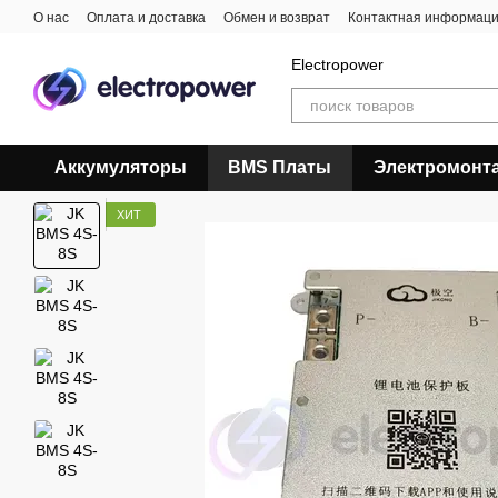
Перейти к основному контенту
О нас
Оплата и доставка
Обмен и возврат
Контактная информац
Electropower
Аккумуляторы
BMS Платы
Электромонт
ХИТ