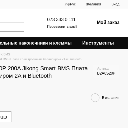
Укр
Рус
Желания
Вход
073 333 0 111
Мой заказ
Перезвонить вам?
ельные наконечники и клеммы
Инструменты
JK BMS
t BMS Плата со встроенным балансиром 2A и Bluetooth
P 200A Jikong Smart BMS Плата
Артикул
B2A8S20P
ром 2A и Bluetooth
В желания
каз