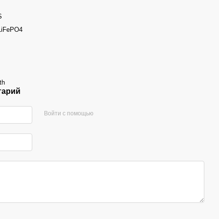
S
LiFePO4
th
тарий
Войти с помощью