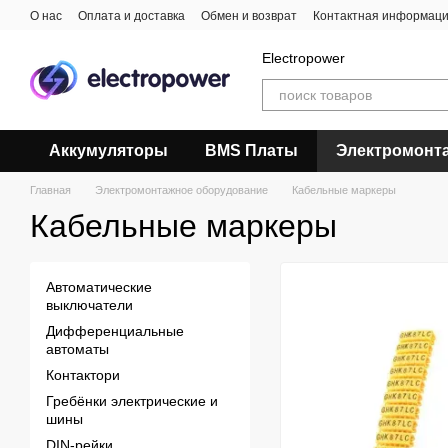
Перейти к основному контенту
О нас
Оплата и доставка
Обмен и возврат
Контактная информац
Electropower
Аккумуляторы
BMS Платы
Электромонт
Главная
Электромонтажное оборудование
Кабельные маркеры
Кабельные маркеры
Автоматические
выключатели
Дифференциальные
автоматы
Контактори
Гребёнки электрические и
шины
DIN-рейки