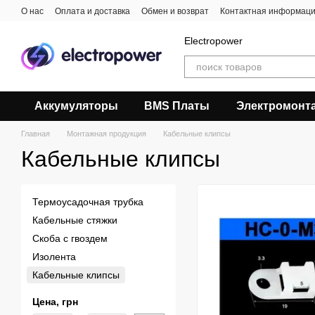
Перейти к основному контенту
О нас
Оплата и доставка
Обмен и возврат
Контактная информац
Electropower
Аккумуляторы
BMS Платы
Электромонт
Главная
Монтажная продукция
Кабельные клипсы
Кабельные клипсы
Термоусадочная трубка
Кабельные стяжки
Скоба с гвоздем
Изолента
Кабельные клипсы
Цена, грн