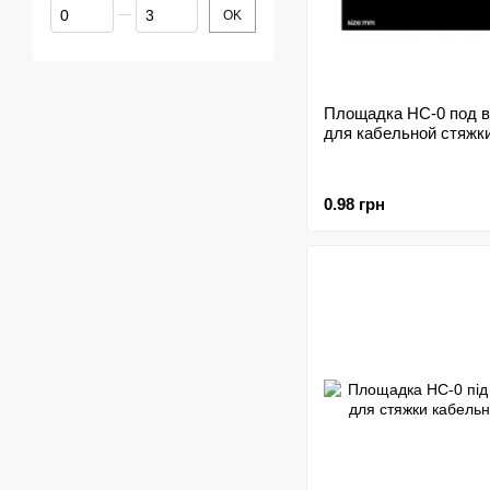
От Цена, грн
До Цена, грн
OK
Площадка HC-0 под в
для кабельной стяжк
0.98 грн