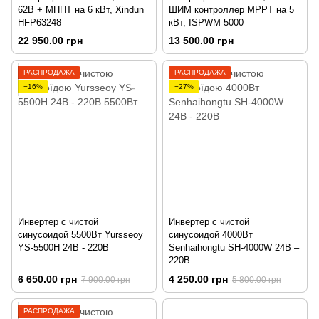
62В + МППТ на 6 кВт, Xindun
ШИМ контроллер MPPT на 5
HFP63248
кВт, ІSPWM 5000
22 950.00 грн
13 500.00 грн
РАСПРОДАЖА
РАСПРОДАЖА
−16%
−27%
Инвертер с чистой
Инвертер с чистой
синусоидой 5500Вт Yursseoy
синусоидой 4000Вт
YS-5500H 24В - 220В
Senhaihongtu SH-4000W 24В –
220В
6 650.00 грн
4 250.00 грн
7 900.00 грн
5 800.00 грн
РАСПРОДАЖА