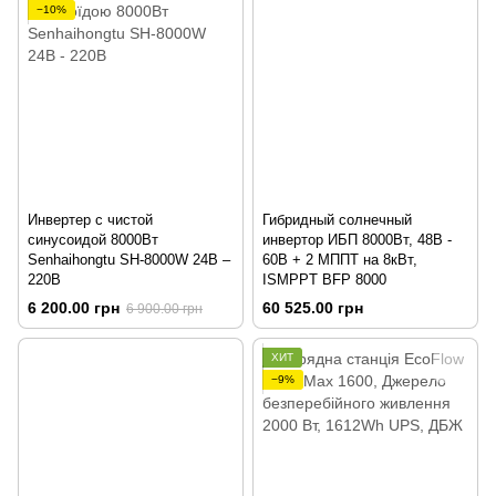
−10%
Инвертер с чистой
Гибридный солнечный
синусоидой 8000Вт
инвертор ИБП 8000Вт, 48В -
Senhaihongtu SH-8000W 24В –
60В + 2 МППТ на 8кВт,
220В
ISMPPT BFP 8000
6 200.00 грн
60 525.00 грн
6 900.00 грн
ХИТ
−9%