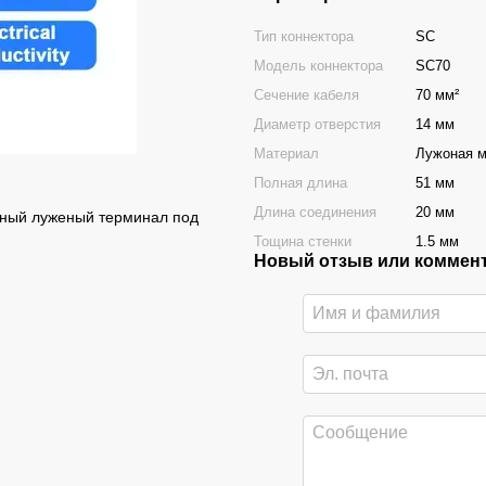
Тип коннектора
SC
Модель коннектора
SC70
Сечение кабеля
70 мм²
Диаметр отверстия
14 мм
Материал
Лужоная 
Полная длина
51 мм
Длина соединения
20 мм
дный луженый терминал под
Тощина стенки
1.5 мм
Новый отзыв или коммен