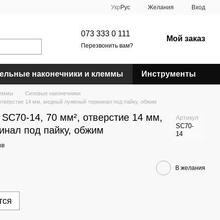
Укр
Рус
Желания
Вход
073 333 0 111
Мой заказ
Перезвонить вам?
ельные наконечники и клеммы
Инструменты
леммы
Силовые наконечники
отверстие 14 мм, медный луженый терминал под пайку, обжим
SC70-14, 70 мм², отверстие 14 мм,
Артикул
SC70-
нал под пайку, обжим
14
ыв
В желания
тся