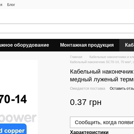
ия
Блог
ажное оборудование
Монтажная продукция
Каб
Главная
Кабельные наконечники и к
Кабельный наконечник SC70-14, 70 мм², 
Кабельный наконечник 
медный луженый терми
Ожидается поставка
Оставить отз
0.37 грн
Сообщить, когда появи
Характеристики