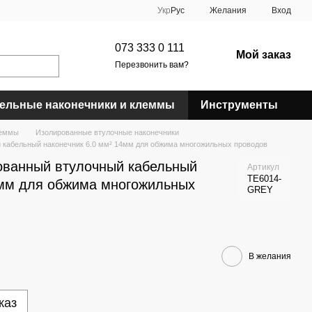
Укр
Рус
Желания
Вход
073 333 0 111
Мой заказ
Перезвонить вам?
ельные наконечники и клеммы
Инструменты
леммы
Изолированные втулочные наконечники
 кабельный наконечник 6.0 мм² 14мм для обжима многожильных проводов
ованный втулочный кабельный
Артикул
TE6014-
4мм для обжима многожильных
GREY
В желания
каз