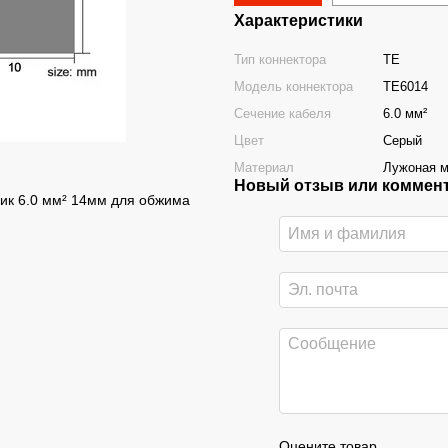
Характеристики
Тип коннектора
TE
Модель коннектора
TE6014
Сечение кабеля
6.0 мм²
Цвет
Серый
Материал
Лужоная 
Новый отзыв или коммен
ик 6.0 мм² 14мм для обжима
Оцените товар